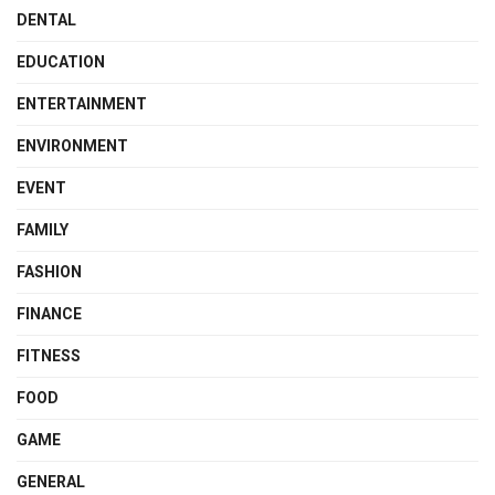
DENTAL
EDUCATION
ENTERTAINMENT
ENVIRONMENT
EVENT
FAMILY
FASHION
FINANCE
FITNESS
FOOD
GAME
GENERAL