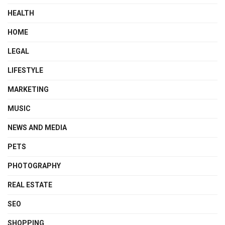
HEALTH
HOME
LEGAL
LIFESTYLE
MARKETING
MUSIC
NEWS AND MEDIA
PETS
PHOTOGRAPHY
REAL ESTATE
SEO
SHOPPING