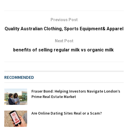
Previous Post
Quality Australian Clothing, Sports Equipment& Apparel
Next Post
benefits of selling regular milk vs organic milk
RECOMMENDED
Fraser Bond: Helping Investors Navigate London’s
Prime Real Estate Market
Are Online Dating Sites Real or a Scam?