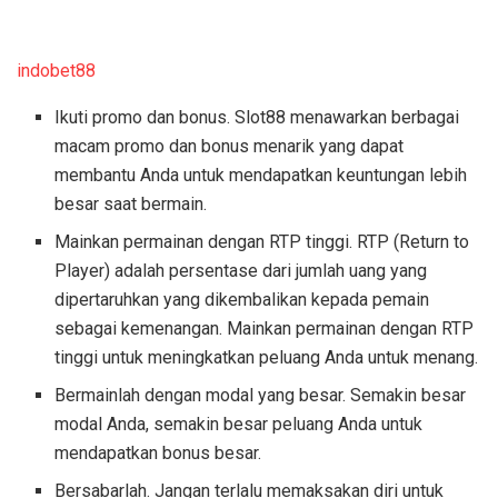
indobet88
Ikuti promo dan bonus. Slot88 menawarkan berbagai
macam promo dan bonus menarik yang dapat
membantu Anda untuk mendapatkan keuntungan lebih
besar saat bermain.
Mainkan permainan dengan RTP tinggi. RTP (Return to
Player) adalah persentase dari jumlah uang yang
dipertaruhkan yang dikembalikan kepada pemain
sebagai kemenangan. Mainkan permainan dengan RTP
tinggi untuk meningkatkan peluang Anda untuk menang.
Bermainlah dengan modal yang besar. Semakin besar
modal Anda, semakin besar peluang Anda untuk
mendapatkan bonus besar.
Bersabarlah. Jangan terlalu memaksakan diri untuk