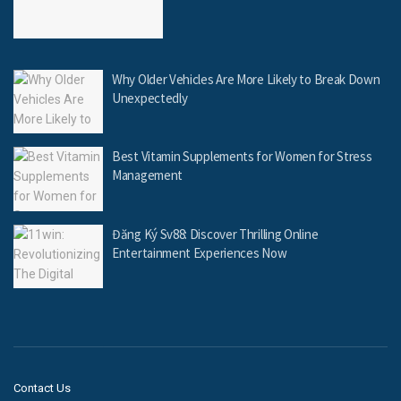
Why Older Vehicles Are More Likely to Break Down
Unexpectedly
Best Vitamin Supplements for Women for Stress
Management
Đăng Ký Sv88: Discover Thrilling Online
Entertainment Experiences Now
Contact Us