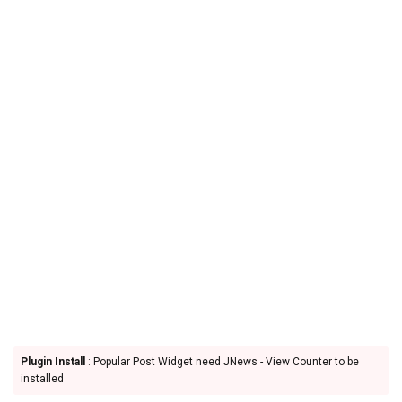
Plugin Install
: Popular Post Widget need JNews - View Counter to be
installed