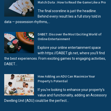
Match Data : How to Read the Game Like a Pro
The final scoreline is just the headline.
Behind every result lies a full story told in
data — possession rhythms,...
DABET: Discover the Most Exciting World of
Online Entertainment
Explore your online entertainment space
with https://DABET.gb.net, where you'll find
the best experiences. From exciting games to engaging activities,
DABET...
How Adding an ADU Can Maximize Your
Property’s Potential
If you're looking to enhance your property’s
value and functionality, adding an Accessory
Dwelling Unit (ADU) could be the perfect...