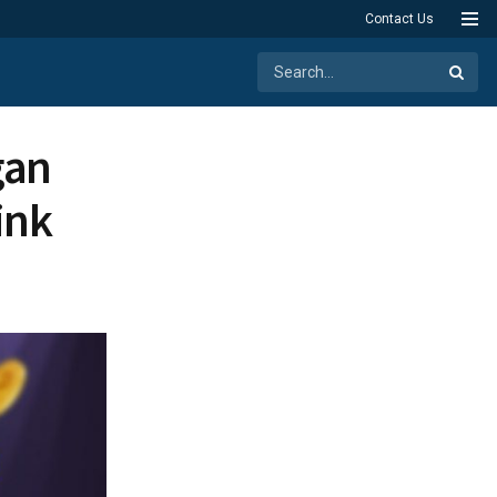
Contact Us
gan
ink