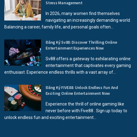
Stress Management
In 2026, many women find themselves
navigating an increasingly demanding world.
Balancing a career, family life, and personal goals often...
Đăng Ký Sv88: Discover Thrilling Online
Entertainment Experiences Now
Sv88 offers a gateway to exhilarating online
entertainment that captivates every gaming
enthusiast. Experience endless thrills with a vast array of...
Đăng Ký FIVE88: Unlock Endless Fun And
Exciting Online Entertainment Now
Experience the thrill of online gaming like
never before with Five88 . Sign up today to
unlock endless fun and exciting entertainment...