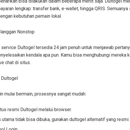
enarikan bisa dilakukan dalam beberapa menit saja. Dultogel m
aran lengkap: transfer bank, e-wallet, hingga QRIS. Semuanya
engan kebutuhan pemain lokal.
elanggan Nonstop
service Dultogel tersedia 24 jam penuh untuk menjawab pertany
yelesaikan kendala apa pun. Kamu bisa menghubungi mereka k
ive chat di situs.
 Dultogel
in mulai bermain, prosesnya sangat mudah:
tus resmi Dultogel melalui browser.
s utama tidak bisa dibuka, gunakan dultogel alternatif yang resmi.
bol Login.