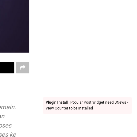
Plugin Install
: Popular Post Widget need JNews -
emain.
View Counter to be installed
an
roses
ses ke