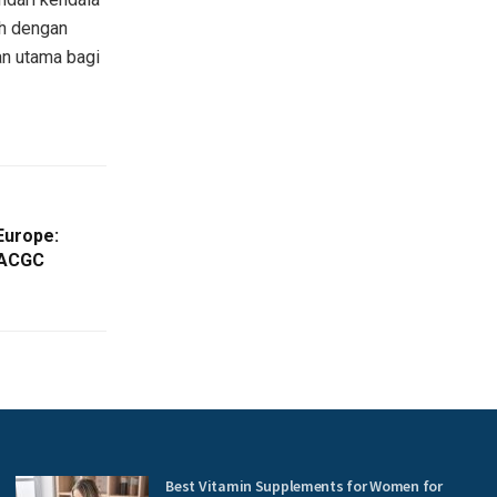
ah dengan
an utama bagi
Europe:
h ACGC
Best Vitamin Supplements for Women for