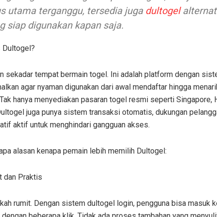
us utama terganggu, tersedia juga
dultogel
alternat
g siap digunakan kapan saja.
 Dultogel?
n sekadar tempat bermain togel. Ini adalah platform dengan sis
alkan agar nyaman digunakan dari awal mendaftar hingga menari
Tak hanya menyediakan pasaran togel resmi seperti Singapore,
ultogel juga punya sistem transaksi otomatis, dukungan pelangg
rnatif aktif untuk menghindari gangguan akses.
apa alasan kenapa pemain lebih memilih Dultogel:
t dan Praktis
gkah rumit. Dengan sistem dultogel login, pengguna bisa masuk 
dengan beberapa klik. Tidak ada proses tambahan yang menyulit