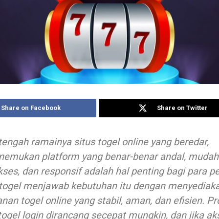
Share on Facebook
Share on Twitter
tengah ramainya situs togel online yang beredar,
emukan platform yang benar-benar andal, mudah
kses, dan responsif adalah hal penting bagi para p
togel menjawab kebutuhan itu dengan menyediak
anan togel online yang stabil, aman, dan efisien. P
togel login dirancang secepat mungkin, dan jika ak