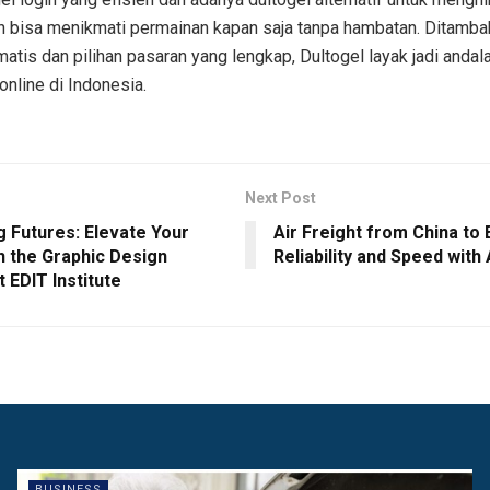
n bisa menikmati permainan kapan saja tanpa hambatan. Ditamb
matis dan pilihan pasaran yang lengkap, Dultogel layak jadi andal
online di Indonesia.
Next Post
g Futures: Elevate Your
Air Freight from China to 
th the Graphic Design
Reliability and Speed wit
 EDIT Institute
BUSINESS