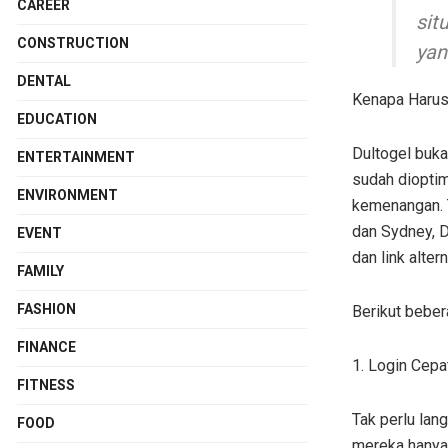
CAREER
sit
CONSTRUCTION
yan
DENTAL
Kenapa Harus
EDUCATION
Dultogel buka
ENTERTAINMENT
sudah dioptim
ENVIRONMENT
kemenangan. 
dan Sydney, D
EVENT
dan link alte
FAMILY
FASHION
Berikut beber
FINANCE
1. Login Cepa
FITNESS
Tak perlu lan
FOOD
mereka hanya 