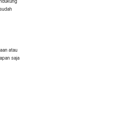
endukung
 sudah
aan atau
apan saja