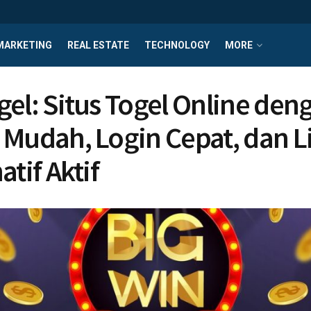
MARKETING
REAL ESTATE
TECHNOLOGY
MORE
gel: Situs Togel Online den
 Mudah, Login Cepat, dan L
atif Aktif