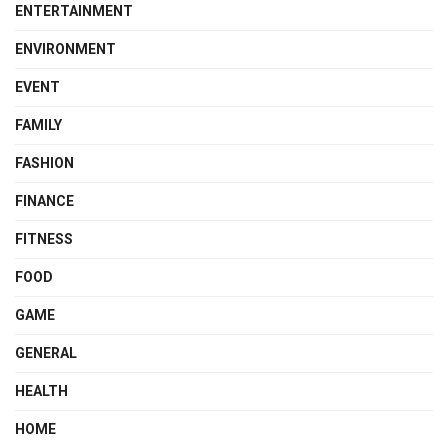
ENTERTAINMENT
ENVIRONMENT
EVENT
FAMILY
FASHION
FINANCE
FITNESS
FOOD
GAME
GENERAL
HEALTH
HOME