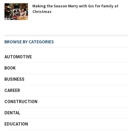
Making the Season Merry with Gifts for Family at
Christmas
BROWSE BY CATEGORIES
AUTOMOTIVE
BOOK
BUSINESS
CAREER
CONSTRUCTION
DENTAL
EDUCATION