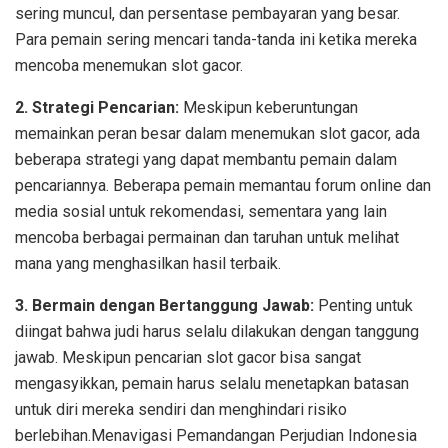
sering muncul, dan persentase pembayaran yang besar.
Para pemain sering mencari tanda-tanda ini ketika mereka
mencoba menemukan slot gacor.
2. Strategi Pencarian:
Meskipun keberuntungan
memainkan peran besar dalam menemukan slot gacor, ada
beberapa strategi yang dapat membantu pemain dalam
pencariannya. Beberapa pemain memantau forum online dan
media sosial untuk rekomendasi, sementara yang lain
mencoba berbagai permainan dan taruhan untuk melihat
mana yang menghasilkan hasil terbaik.
3. Bermain dengan Bertanggung Jawab:
Penting untuk
diingat bahwa judi harus selalu dilakukan dengan tanggung
jawab. Meskipun pencarian slot gacor bisa sangat
mengasyikkan, pemain harus selalu menetapkan batasan
untuk diri mereka sendiri dan menghindari risiko
berlebihan.Menavigasi Pemandangan Perjudian Indonesia