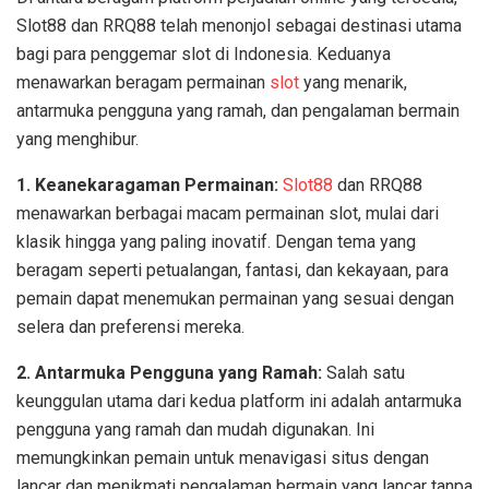
Slot88 dan RRQ88 telah menonjol sebagai destinasi utama
bagi para penggemar slot di Indonesia. Keduanya
menawarkan beragam permainan
slot
yang menarik,
antarmuka pengguna yang ramah, dan pengalaman bermain
yang menghibur.
1. Keanekaragaman Permainan:
Slot88
dan RRQ88
menawarkan berbagai macam permainan slot, mulai dari
klasik hingga yang paling inovatif. Dengan tema yang
beragam seperti petualangan, fantasi, dan kekayaan, para
pemain dapat menemukan permainan yang sesuai dengan
selera dan preferensi mereka.
2. Antarmuka Pengguna yang Ramah:
Salah satu
keunggulan utama dari kedua platform ini adalah antarmuka
pengguna yang ramah dan mudah digunakan. Ini
memungkinkan pemain untuk menavigasi situs dengan
lancar dan menikmati pengalaman bermain yang lancar tanpa