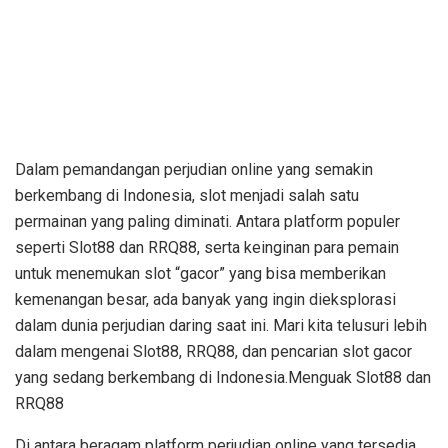
Dalam pemandangan perjudian online yang semakin
berkembang di Indonesia, slot menjadi salah satu
permainan yang paling diminati. Antara platform populer
seperti Slot88 dan RRQ88, serta keinginan para pemain
untuk menemukan slot “gacor” yang bisa memberikan
kemenangan besar, ada banyak yang ingin dieksplorasi
dalam dunia perjudian daring saat ini. Mari kita telusuri lebih
dalam mengenai Slot88, RRQ88, dan pencarian slot gacor
yang sedang berkembang di Indonesia.Menguak Slot88 dan
RRQ88
Di antara beragam platform perjudian online yang tersedia,