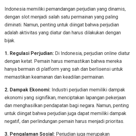
Indonesia memiliki pemandangan perjudian yang dinamis,
dengan slot menjadi salah satu permainan yang paling
diminati. Namun, penting untuk diingat bahwa perjudian
adalah aktivitas yang diatur dan harus dilakukan dengan
bijak.
1. Regulasi Perjudian:
Di Indonesia, perjudian online diatur
dengan ketat. Pemain harus memastikan bahwa mereka
hanya bermain di platform yang sah dan berlisensi untuk
memastikan keamanan dan keadilan permainan.
2. Dampak Ekonomi:
Industri perjudian memiliki dampak
ekonomi yang signifikan, menciptakan lapangan pekerjaan
dan menghasilkan pendapatan bagi negara. Namun, penting
untuk diingat bahwa perjudian juga dapat memiliki dampak
negatif, dan perlindungan pemain harus menjadi prioritas.
3. Pengalaman Sosial:
Perjudian juga merupakan