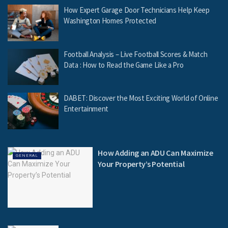
How Expert Garage Door Technicians Help Keep
Washington Homes Protected
Football Analysis – Live Football Scores & Match
Data : How to Read the Game Like a Pro
DABET: Discover the Most Exciting World of Online
Entertainment
How Adding an ADU Can Maximize
GENERAL
Your Property’s Potential