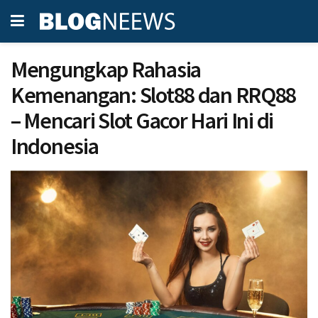
Mengungkap Rahasia
Kemenangan: Slot88 dan RRQ88
– Mencari Slot Gacor Hari Ini di
Indonesia