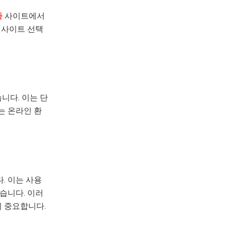
증
사이트에서
 사이트 선택
니다. 이는 단
는 온라인 환
. 이는 사용
습니다. 이러
 중요합니다.