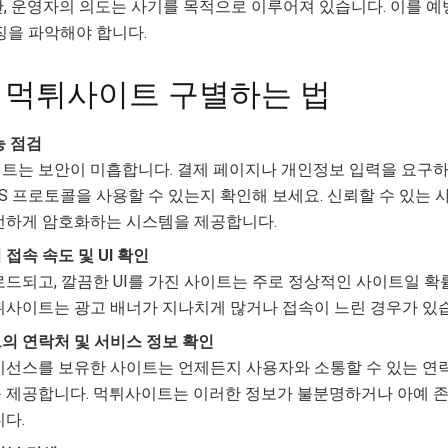
, 운영자의 의도는 사기를 목적으로 이루어져 있습니다. 이를 
징을 파악해야 합니다.
 먹튀사이트 구별하는 법
능 점검
트는 보안이 미흡합니다. 결제 페이지나 개인정보 입력을 요구
PS 프로토콜을 사용할 수 있는지 확인해 보세요. 신뢰할 수 있는
전하게 암호화하는 시스템을 제공합니다.
접속 속도 및 UI 확인
로드되고, 깔끔한 UI를 가진 사이트는 주로 정상적인 사이트일 확
튀사이트는 광고 배너가 지나치게 많거나 접속이 느린 경우가 있
의 연락처 및 서비스 정보 확인
이선스를 보유한 사이트는 언제든지 사용자와 소통할 수 있는 연락
 제공합니다. 먹튀사이트는 이러한 정보가 불분명하거나 아예 
니다.