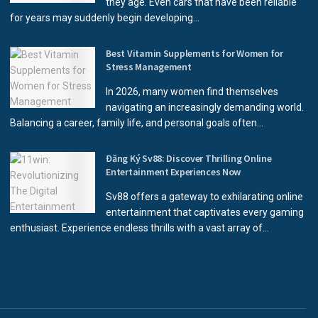
they age. Even cars that have been reliable
for years may suddenly begin developing...
Best Vitamin Supplements for Women for
Stress Management
In 2026, many women find themselves
navigating an increasingly demanding world.
Balancing a career, family life, and personal goals often...
Đăng Ký Sv88: Discover Thrilling Online
Entertainment Experiences Now
Sv88 offers a gateway to exhilarating online
entertainment that captivates every gaming
enthusiast. Experience endless thrills with a vast array of...