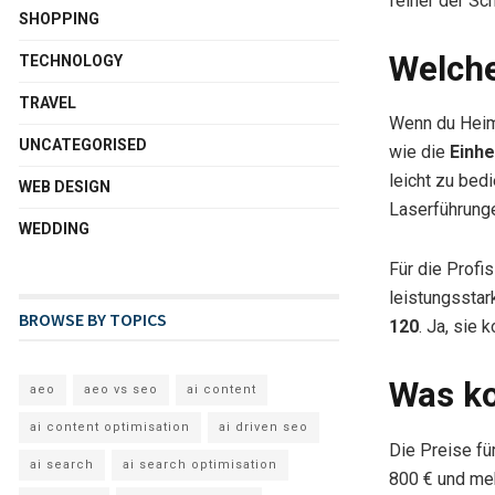
feiner der Sch
SHOPPING
Welche
TECHNOLOGY
TRAVEL
Wenn du Heimw
UNCATEGORISED
wie die
Einhe
leicht zu bed
WEB DESIGN
Laserführungen
WEDDING
Für die Profi
leistungsstar
BROWSE BY TOPICS
120
. Ja, sie 
Was ko
aeo
aeo vs seo
ai content
ai content optimisation
ai driven seo
Die Preise fü
ai search
ai search optimisation
800 € und meh