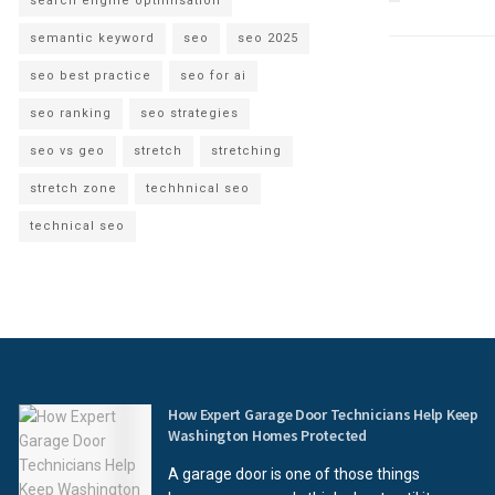
search engine optimisation
semantic keyword
seo
seo 2025
seo best practice
seo for ai
seo ranking
seo strategies
seo vs geo
stretch
stretching
stretch zone
techhnical seo
technical seo
How Expert Garage Door Technicians Help Keep
Washington Homes Protected
A garage door is one of those things