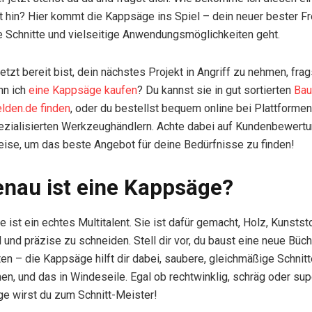
tt hin? Hier kommt die Kappsäge ins Spiel – dein neuer bester F
 Schnitte und vielseitige Anwendungsmöglichkeiten geht.
tzt bereit bist, dein nächstes Projekt in Angriff zu nehmen, frag
nn ich
eine Kappsäge kaufen
? Du kannst sie in gut sortierten
Bau
lden.de finden
, oder du bestellst bequem online bei Plattforme
ezialisierten Werkzeughändlern. Achte dabei auf Kundenbewert
eise, um das beste Angebot für deine Bedürfnisse zu finden!
nau ist eine Kappsäge?
 ist ein echtes Multitalent. Sie ist dafür gemacht, Holz, Kunstst
l und präzise zu schneiden. Stell dir vor, du baust eine neue Bü
ten – die Kappsäge hilft dir dabei, saubere, gleichmäßige Schnit
, und das in Windeseile. Egal ob rechtwinklig, schräg oder sup
e wirst du zum Schnitt-Meister!