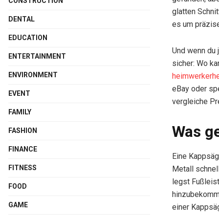
CONSTRUCTION
glatten Schni
DENTAL
es um präzise
EDUCATION
Und wenn du je
ENTERTAINMENT
sicher: Wo ka
ENVIRONMENT
heimwerkerhe
eBay oder sp
EVENT
vergleiche Pr
FAMILY
Was ge
FASHION
FINANCE
Eine Kappsäge
FITNESS
Metall schnel
legst Fußleis
FOOD
hinzubekommen
GAME
einer Kappsäg