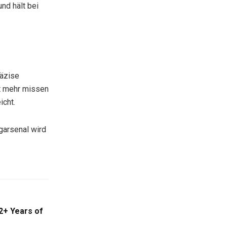
nd hält bei
räzise
t mehr missen
icht.
garsenal wird
2+ Years of