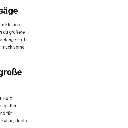
lsäge
ür kleinere
n du größere
eelsäge – oft
pf nach vorne
 große
r Holz
n glatten
und für
r Zähne, desto