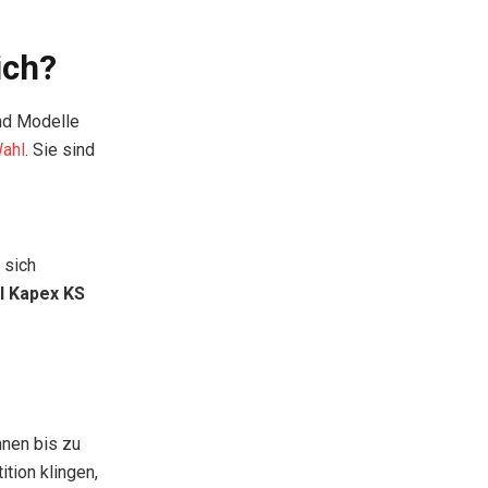
ich?
nd Modelle
Wahl
. Sie sind
 sich
l Kapex KS
nnen bis zu
tion klingen,