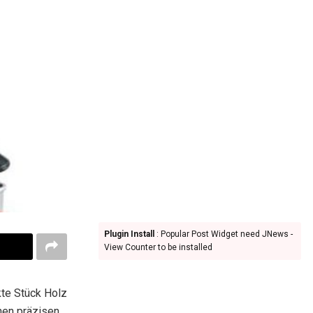
Plugin Install
: Popular Post Widget need JNews -
View Counter to be installed
kte Stück Holz
nen präzisen,