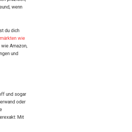
reund, wenn
st du dich
märkten wie
n wie Amazon,
ungen und
off und sogar
cherwand oder
te
erexakt: Mit