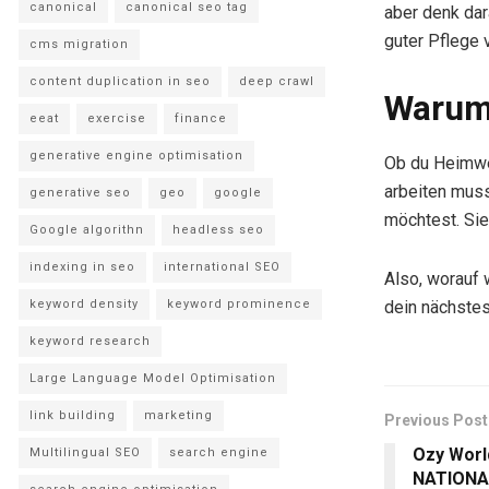
canonical
canonical seo tag
aber denk dar
guter Pflege v
cms migration
content duplication in seo
deep crawl
Warum 
eeat
exercise
finance
generative engine optimisation
Ob du Heimwer
arbeiten mus
generative seo
geo
google
möchtest. Sie 
Google algorithn
headless seo
indexing in seo
international SEO
Also, worauf 
dein nächstes
keyword density
keyword prominence
keyword research
Large Language Model Optimisation
link building
marketing
Previous Post
Ozy World
Multilingual SEO
search engine
NATIONA