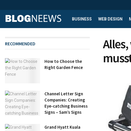
BUSINESS
WEB DESIGN
Alles
RECOMMENDED
musst
How to Choose the
Right Garden Fence
Channel Letter Sign
Companies: Creating
Eye-catching Business
Signs – Sam’s Signs
Grand Hyatt Kuala