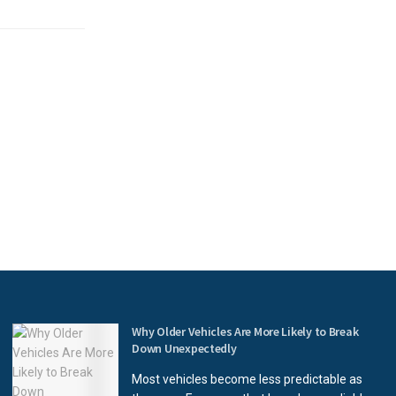
Why Older Vehicles Are More Likely to Break
Down Unexpectedly
Most vehicles become less predictable as