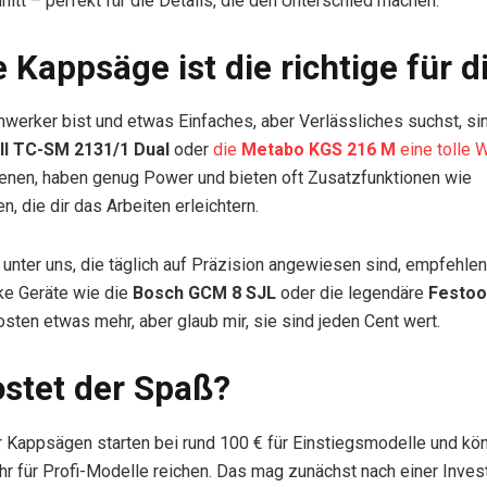
nitt – perfekt für die Details, die den Unterschied machen.
 Kappsäge ist die richtige für d
erker bist und etwas Einfaches, aber Verlässliches suchst, si
ll TC-SM 2131/1 Dual
oder
die
Metabo KGS 216 M
eine tolle 
ienen, haben genug Power und bieten oft Zusatzfunktionen wie
, die dir das Arbeiten erleichtern.
s unter uns, die täglich auf Präzision angewiesen sind, empfehlen
ke Geräte wie die
Bosch GCM 8 SJL
oder die legendäre
Festoo
kosten etwas mehr, aber glaub mir, sie sind jeden Cent wert.
stet der Spaß?
r Kappsägen starten bei rund 100 € für Einstiegsmodelle und kö
r für Profi-Modelle reichen. Das mag zunächst nach einer Investi