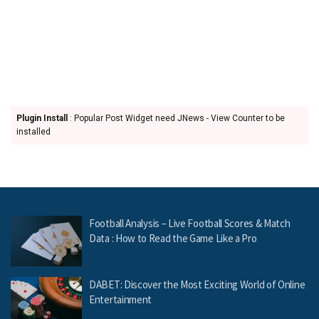
Plugin Install
: Popular Post Widget need JNews - View Counter to be
installed
Football Analysis – Live Football Scores & Match
Data : How to Read the Game Like a Pro
DABET: Discover the Most Exciting World of Online
Entertainment