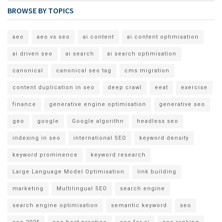
BROWSE BY TOPICS
aeo
aeo vs seo
ai content
ai content optimisation
ai driven seo
ai search
ai search optimisation
canonical
canonical seo tag
cms migration
content duplication in seo
deep crawl
eeat
exercise
finance
generative engine optimisation
generative seo
geo
google
Google algorithn
headless seo
indexing in seo
international SEO
keyword density
keyword prominence
keyword research
Large Language Model Optimisation
link building
marketing
Multilingual SEO
search engine
search engine optimisation
semantic keyword
seo