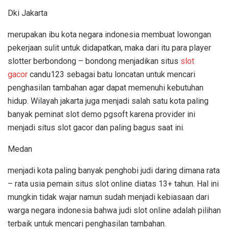
Dki Jakarta
merupakan ibu kota negara indonesia membuat lowongan
pekerjaan sulit untuk didapatkan, maka dari itu para player
slotter berbondong – bondong menjadikan situs
slot
gacor
candu123 sebagai batu loncatan untuk mencari
penghasilan tambahan agar dapat memenuhi kebutuhan
hidup. Wilayah jakarta juga menjadi salah satu kota paling
banyak peminat slot demo pgsoft karena provider ini
menjadi situs slot gacor dan paling bagus saat ini.
Medan
menjadi kota paling banyak penghobi judi daring dimana rata
– rata usia pemain situs slot online diatas 13+ tahun. Hal ini
mungkin tidak wajar namun sudah menjadi kebiasaan dari
warga negara indonesia bahwa judi slot online adalah pilihan
terbaik untuk mencari penghasilan tambahan.