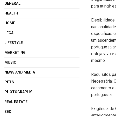
GENERAL
para atingir 
HEALTH
Elegibilidade
HOME
nacionalidade
LEGAL
específicas e
um ascendente
LIFESTYLE
portuguesa an
MARKETING
esteja vivo e 
mesmo.
MUSIC
NEWS AND MEDIA
Requisitos p
Necessária: O
PETS
casamento e o
PHOTOGRAPHY
portuguesa.
REAL ESTATE
Exigência de
SEO
anteriormente