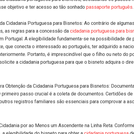
esse objetivo e ter acesso ao tão sonhado
passaporte português
.
 da Cidadania Portuguesa para Bisnetos: Ao contrário de algumas
s, as regras para a concessão da
cidadania portuguesa para bis
m Portugal. A elegibilidade fundamenta-se na possibilidade de
, que conecta o interessado ao português, ter adquirido a naci
teriormente. Portanto, é imprescindível que o filho ou neto do p
solicite a cidadania portuguesa para que o bisneto adquira o dire
ara Obtenção da Cidadania Portuguesa para Bisnetos: Document
 primeiro passo crucial é a coleta de documentos. Certidões de
utros registros familiares são essenciais para comprovar a as
 Cidadania por ao Menos um Ascendente na Linha Reta: Conform
, a elegibilidade do bisneto para obter a
cidadania portuguesa
de