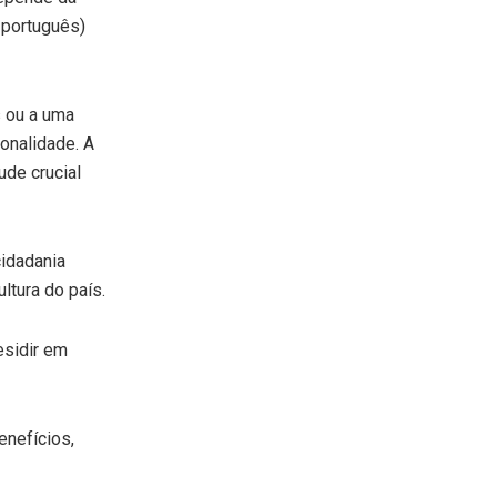
 português)
 ou a uma
onalidade. A
de crucial
cidadania
ltura do país.
esidir em
nefícios,