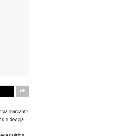
ncia marcante
ês e deseja
a
necessários