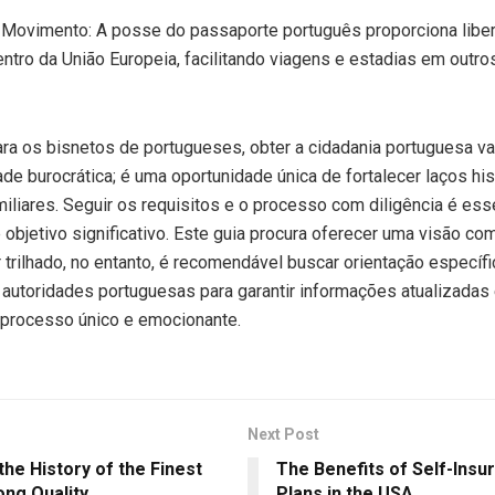
 Movimento: A posse do passaporte português proporciona libe
tro da União Europeia, facilitando viagens e estadias em outro
ra os bisnetos de portugueses, obter a cidadania portuguesa va
de burocrática; é uma oportunidade única de fortalecer laços his
amiliares. Seguir os requisitos e o processo com diligência é ess
 objetivo significativo. Este guia procura oferecer uma visão co
 trilhado, no entanto, é recomendável buscar orientação específi
autoridades portuguesas para garantir informações atualizadas
 processo único e emocionante.
Next Post
he History of the Finest
The Benefits of Self-Insu
ong Quality
Plans in the USA