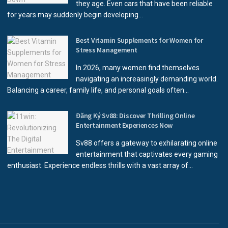
they age. Even cars that have been reliable
for years may suddenly begin developing...
Best Vitamin Supplements for Women for
Stress Management
In 2026, many women find themselves
navigating an increasingly demanding world.
Balancing a career, family life, and personal goals often...
Đăng Ký Sv88: Discover Thrilling Online
Entertainment Experiences Now
Sv88 offers a gateway to exhilarating online
entertainment that captivates every gaming
enthusiast. Experience endless thrills with a vast array of...