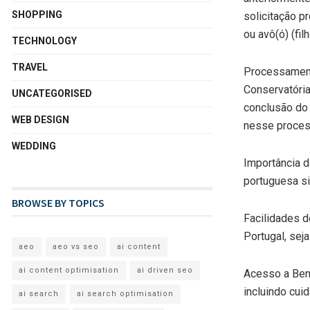
SHOPPING
solicitação p
ou avô(ó) (fil
TECHNOLOGY
TRAVEL
Processament
Conservatória
UNCATEGORISED
conclusão do 
WEB DESIGN
nesse proces
WEDDING
Importância d
portuguesa si
BROWSE BY TOPICS
Facilidades d
Portugal, sej
aeo
aeo vs seo
ai content
ai content optimisation
ai driven seo
Acesso a Ben
incluindo cui
ai search
ai search optimisation