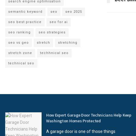
search engine optimisation
semantic keyword
seo
seo 2025
seo best practice
seo for ai
seo ranking
seo strategies
seo vs geo
stretch
stretching
stretch zone
techhnical seo
technical seo
How Expert Garage Door Technicians Help Keep
Washington Homes Protected
A garage door is one of those things