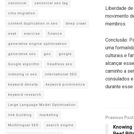
canonical
canonical seo tag
Liberdade de
cms migration
movimento den
membros.
content duplication in seo
deep crawl
eeat
exercise
finance
Conclusão: Pa
generative engine optimisation
uma formalida
generative seo
geo
google
culturais e f
alcançar esse
Google algorithn
headless seo
caminho a ser
indexing in seo
international SEO
consulados e 
keyword density
keyword prominence
durante esse
keyword research
Large Language Model Optimisation
link building
marketing
Previous Post
Multilingual SEO
search engine
Knowing t
Beef Bilt