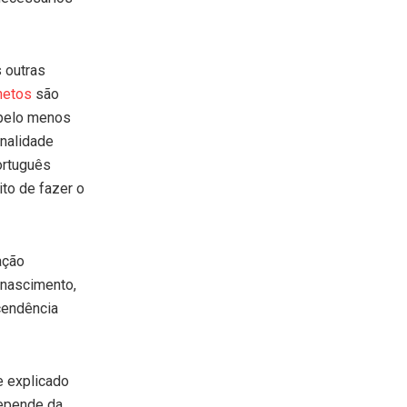
 outras
netos
são
 pelo menos
onalidade
ortuguês
ito de fazer o
ação
 nascimento,
cendência
e explicado
pende da