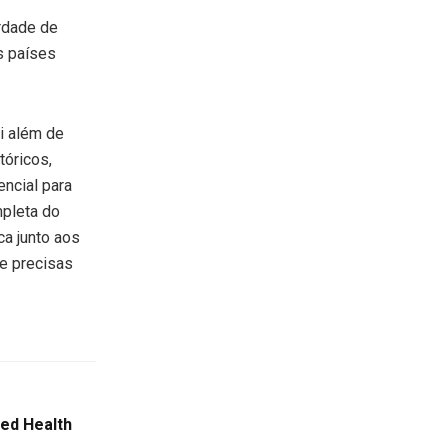
rdade de
s países
i além de
tóricos,
encial para
mpleta do
ca junto aos
 e precisas
red Health