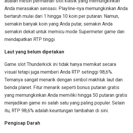
adalah mesin permainan slot klasik yang memungkinkan
Anda merasakan sensasi. Playline-nya memungkinkan Anda
bertaruh mulai dari 1 hingga 10 koin per putaran. Namun,
semakin banyak koin yang Anda putar, semakin Anda
semakin dekat untuk memicu mode Supermeter game dan
mendapatkan RTP tinggi.
Laut yang belum dipetakan
Game slot Thunderkick ini tidak hanya memikat secara
visual tetapi juga memberi Anda RTP setinggi 98,6%.
Temanya sangat menarik dengan simbol makhluk laut dan
benda planet. Fitur menarik seperti bonus putaran gratis
yang memungkinkan Anda memiliki hingga 50 putaran gratis
menjadikan game ini salah satu yang paling populer. Selain
itu, RTP 98,6% adalah keuntungan tambahan di sini.
Pengisap Darah