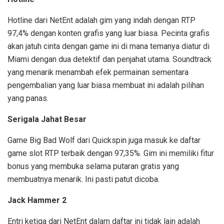
Hotline dari NetEnt adalah gim yang indah dengan RTP
97,4% dengan konten grafis yang luar biasa. Pecinta grafis
akan jatuh cinta dengan game ini di mana temanya diatur di
Miami dengan dua detektif dan penjahat utama. Soundtrack
yang menarik menambah efek permainan sementara
pengembalian yang luar biasa membuat ini adalah pilihan
yang panas.
Serigala Jahat Besar
Game Big Bad Wolf dari Quickspin juga masuk ke daftar
game slot RTP terbaik dengan 97,35%. Gim ini memiliki fitur
bonus yang membuka selama putaran gratis yang
membuatnya menarik. Ini pasti patut dicoba.
Jack Hammer 2
Entri ketiga dari NetEnt dalam daftar ini tidak lain adalah