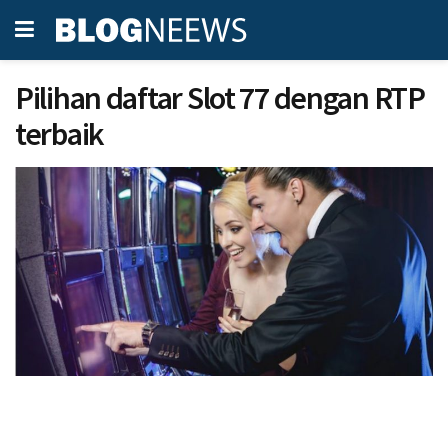
Pilihan daftar Slot 77 dengan RTP
terbaik