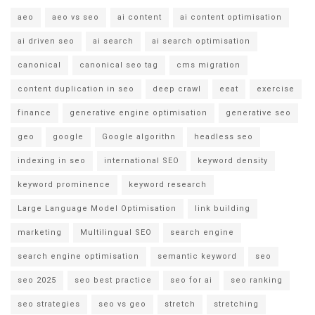
aeo
aeo vs seo
ai content
ai content optimisation
ai driven seo
ai search
ai search optimisation
canonical
canonical seo tag
cms migration
content duplication in seo
deep crawl
eeat
exercise
finance
generative engine optimisation
generative seo
geo
google
Google algorithn
headless seo
indexing in seo
international SEO
keyword density
keyword prominence
keyword research
Large Language Model Optimisation
link building
marketing
Multilingual SEO
search engine
search engine optimisation
semantic keyword
seo
seo 2025
seo best practice
seo for ai
seo ranking
seo strategies
seo vs geo
stretch
stretching