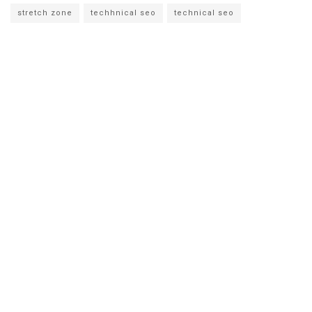
stretch zone
techhnical seo
technical seo