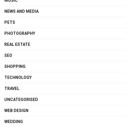
MUSIC
NEWS AND MEDIA
PETS
PHOTOGRAPHY
REAL ESTATE
SEO
SHOPPING
TECHNOLOGY
TRAVEL
UNCATEGORISED
WEB DESIGN
WEDDING