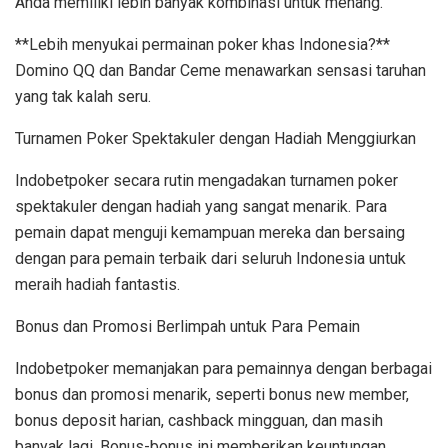
Anda memiliki lebih banyak kombinasi untuk menang.
**Lebih menyukai permainan poker khas Indonesia?**
Domino QQ dan Bandar Ceme menawarkan sensasi taruhan
yang tak kalah seru.
Turnamen Poker Spektakuler dengan Hadiah Menggiurkan
Indobetpoker secara rutin mengadakan turnamen poker
spektakuler dengan hadiah yang sangat menarik. Para
pemain dapat menguji kemampuan mereka dan bersaing
dengan para pemain terbaik dari seluruh Indonesia untuk
meraih hadiah fantastis.
Bonus dan Promosi Berlimpah untuk Para Pemain
Indobetpoker memanjakan para pemainnya dengan berbagai
bonus dan promosi menarik, seperti bonus new member,
bonus deposit harian, cashback mingguan, dan masih
banyak lagi. Bonus-bonus ini memberikan keuntungan