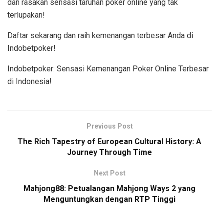
dan rasakan sensasi taruhan poker online yang tak
terlupakan!
Daftar sekarang dan raih kemenangan terbesar Anda di
Indobetpoker!
Indobetpoker: Sensasi Kemenangan Poker Online Terbesar
di Indonesia!
Previous Post
The Rich Tapestry of European Cultural History: A
Journey Through Time
Next Post
Mahjong88: Petualangan Mahjong Ways 2 yang
Menguntungkan dengan RTP Tinggi