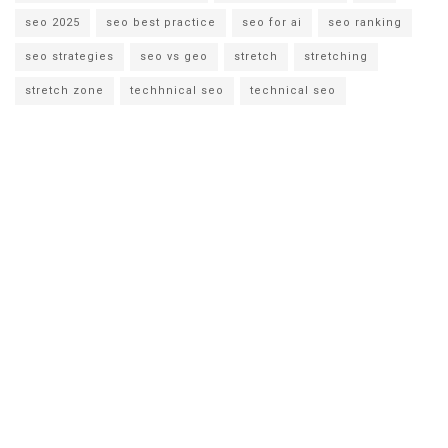
seo 2025
seo best practice
seo for ai
seo ranking
seo strategies
seo vs geo
stretch
stretching
stretch zone
techhnical seo
technical seo