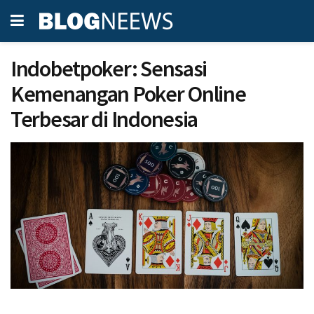
Indobetpoker: Sensasi
Kemenangan Poker Online
Terbesar di Indonesia