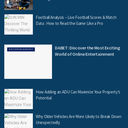
Football Analysis – Live Football Scores & Match
Data : How to Read the Game Like a Pro
DABET: Discover the Most Exciting
ENTERTAINMENT
World of Online Entertainment
How Adding an ADU Can Maximize Your Property’s
Potential
Why Older Vehicles Are More Likely to Break Down
Unexpectedly