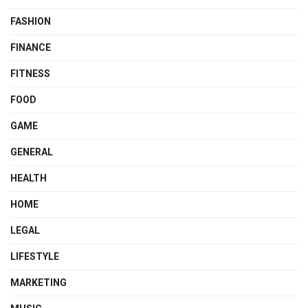
FASHION
FINANCE
FITNESS
FOOD
GAME
GENERAL
HEALTH
HOME
LEGAL
LIFESTYLE
MARKETING