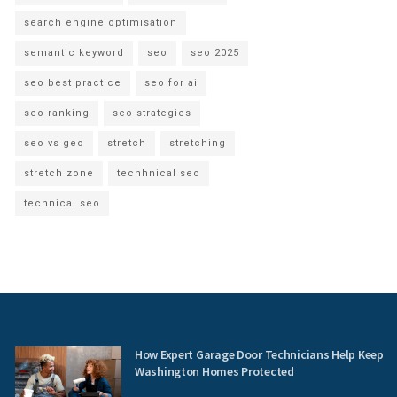
search engine optimisation
semantic keyword
seo
seo 2025
seo best practice
seo for ai
seo ranking
seo strategies
seo vs geo
stretch
stretching
stretch zone
techhnical seo
technical seo
How Expert Garage Door Technicians Help Keep
Washington Homes Protected