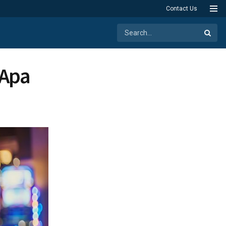
Contact Us
 Apa