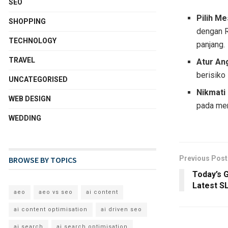
SEO
Pilih M
SHOPPING
dengan R
TECHNOLOGY
panjang.
TRAVEL
Atur An
berisiko
UNCATEGORISED
Nikmati
WEB DESIGN
pada men
WEDDING
Previous Post
BROWSE BY TOPICS
Today’s 
Latest SL
aeo
aeo vs seo
ai content
ai content optimisation
ai driven seo
ai search
ai search optimisation