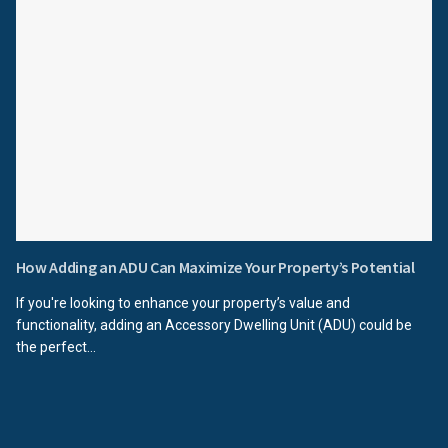
How Adding an ADU Can Maximize Your Property’s Potential
If you're looking to enhance your property’s value and
functionality, adding an Accessory Dwelling Unit (ADU) could be
the perfect...