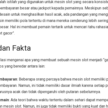
lah istilah yang digunakan untuk mesin slot yang secara konsist
embayaran besar atau jackpot kepada pemainnya. Meskipun seb
idesain untuk menghasilkan hasil acak, ada pandangan yang men
n memiliki pola tertentu di mana mereka cenderung lebih seri
sar. Hal ini membuat pemain tertarik untuk mencari tahu rahasia 
t gacor”.
dan Fakta
lasi mengenai apa yang membuat sebuah mesin slot menjadi “ga
s yang beredar antara lain:
embayaran
: Beberapa orang percaya bahwa mesin slot memiliki p
mbayaran. Namun, ini tidak memiliki dasar ilmiah karena setiap 
arusnya acak dan tidak dipengaruhi oleh putaran sebelumnya.
rmain
: Ada teori bahwa waktu tertentu dalam sehari dapat memp
n mesin slot. Namun, ini juga tidak memiliki bukti yang kuat dan 