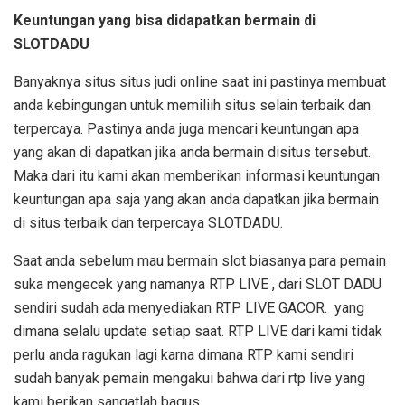
Keuntungan yang bisa didapatkan bermain di
SLOTDADU
Banyaknya situs situs judi online saat ini pastinya membuat
anda kebingungan untuk memiliih situs selain terbaik dan
terpercaya. Pastinya anda juga mencari keuntungan apa
yang akan di dapatkan jika anda bermain disitus tersebut.
Maka dari itu kami akan memberikan informasi keuntungan
keuntungan apa saja yang akan anda dapatkan jika bermain
di situs terbaik dan terpercaya SLOTDADU.
Saat anda sebelum mau bermain slot biasanya para pemain
suka mengecek yang namanya RTP LIVE , dari SLOT DADU
sendiri sudah ada menyediakan RTP LIVE GACOR. yang
dimana selalu update setiap saat. RTP LIVE dari kami tidak
perlu anda ragukan lagi karna dimana RTP kami sendiri
sudah banyak pemain mengakui bahwa dari rtp live yang
kami berikan sangatlah bagus