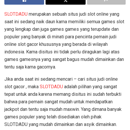
SLOTDADU
merupakan sebuah situs judi slot online yang
saat ini sedang naik daun karna memiliki semua games slot
yang lengkap dan juga games games yang terupdate dan
populer yang banyak di minati para pencinta pemain judi
online slot gacor khususnya yang berada di wilayah
indonesia. Karna disitus ini tidak perlu diragukan lagi atas
games gamesnya yang sangat bagus mudah dimainkan dan
tentu saja karna gacornya.
Jika anda saat ini sedang mencari – cari situs judi online
slot gacor , maka
SLOTDADU
adalah pilihan yang sangat
tepat untuk anda karena memang disitus ini sudah terbukti
bahwa para pemain sangat mudah untuk mendapatkan
jackpot dan tentu saja mudah maxwin. Yang dimana banyak
games populer yang telah disediakan oleh pihak
SLOTDADU yang mudah dimainkan dan asyik dimainkan.