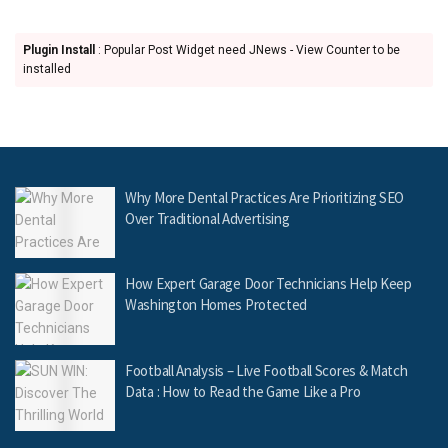
Plugin Install
: Popular Post Widget need JNews - View Counter to be
installed
Why More Dental Practices Are Prioritizing SEO
Over Traditional Advertising
How Expert Garage Door Technicians Help Keep
Washington Homes Protected
Football Analysis – Live Football Scores & Match
Data : How to Read the Game Like a Pro