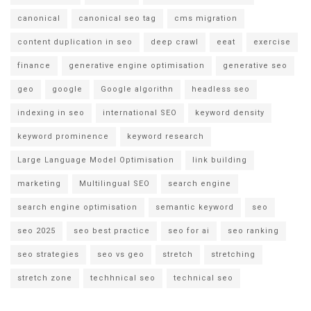
canonical
canonical seo tag
cms migration
content duplication in seo
deep crawl
eeat
exercise
finance
generative engine optimisation
generative seo
geo
google
Google algorithn
headless seo
indexing in seo
international SEO
keyword density
keyword prominence
keyword research
Large Language Model Optimisation
link building
marketing
Multilingual SEO
search engine
search engine optimisation
semantic keyword
seo
seo 2025
seo best practice
seo for ai
seo ranking
seo strategies
seo vs geo
stretch
stretching
stretch zone
techhnical seo
technical seo