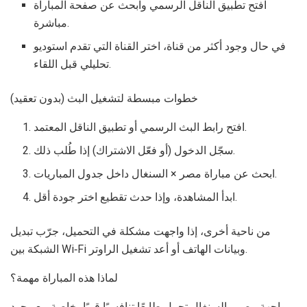
افتح تطبيق الناقل الرسمي وابحث عن صفحة المباراة
مباشرة.
في حال وجود أكثر من قناة، اختر القناة التي تقدم استوديو
تحليلي قبل اللقاء.
خطوات مبسطة لتشغيل البث (بدون تعقيد)
افتح رابط البث الرسمي أو تطبيق الناقل المعتمد.
سجّل الدخول (أو فعّل الاشتراك) إذا طُلب ذلك.
ابحث عن مباراة مصر × السنغال داخل جدول المباريات.
ابدأ المشاهدة، وإذا حدث تقطيع اختر جودة أقل.
من ناحية أخرى، إذا واجهت مشكلة في التحميل، جرّب تبديل
الشبكة بين Wi‑Fi وبيانات الهاتف أو أعد تشغيل الراوتر.
لماذا هذه المباراة مهمة؟
مواجهة مصر والسنغال تحمل طابعًا تنافسيًا قويًا، خاصة مع وجود