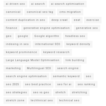
ai driven seo
ai search
ai search optimisation
canonical
canonical seo tag
cms migration
content duplication in seo
deep crawl
eeat
exercise
finance
generative engine optimisation
generative seo
geo
google
Google algorithn
headless seo
indexing in seo
international SEO
keyword density
keyword prominence
keyword research
Large Language Model Optimisation
link building
marketing
Multilingual SEO
search engine
search engine optimisation
semantic keyword
seo
seo 2025
seo best practice
seo for ai
seo ranking
seo strategies
seo vs geo
stretch
stretching
stretch zone
techhnical seo
technical seo