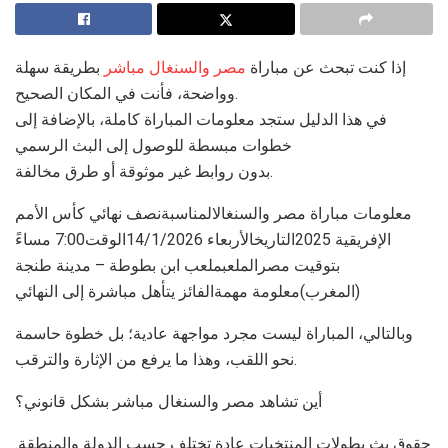
إذا كنت تبحث عن مباراة
مصر والسنغال مباشر
بطريقة سهلة
وواضحة، فأنت في المكان الصحيح.
في هذا الدليل ستجد معلومات المباراة كاملة، بالإضافة إلى
خطوات مبسطة للوصول إلى البث الرسمي
بدون روابط غير موثوقة أو طرق مخالفة.
معلومات مباراة مصر والسنغالالمناسبةنصف نهائي كأس الأمم
الإفريقية 2025التاريخالأربعاء 14/1/2026الوقت7:00 مساءً
بتوقيت مصرالملعبملعب ابن بطوطة – مدينة طنجة
(المغرب)معلومة مهمةالفائز يتأهل مباشرة إلى النهائي
وبالتالي، المباراة ليست مجرد مواجهة عادية؛ بل خطوة حاسمة
نحو اللقب، وهذا ما يرفع من الإثارة والترقب.
أين تشاهد مصر والسنغال مباشر بشكل قانوني؟
حقوق بث بطولات المنتخبات عادة تختلف حسب الدولة والمنطقة.