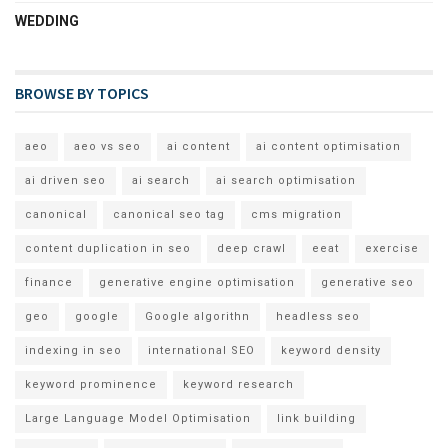
WEDDING
BROWSE BY TOPICS
aeo
aeo vs seo
ai content
ai content optimisation
ai driven seo
ai search
ai search optimisation
canonical
canonical seo tag
cms migration
content duplication in seo
deep crawl
eeat
exercise
finance
generative engine optimisation
generative seo
geo
google
Google algorithn
headless seo
indexing in seo
international SEO
keyword density
keyword prominence
keyword research
Large Language Model Optimisation
link building