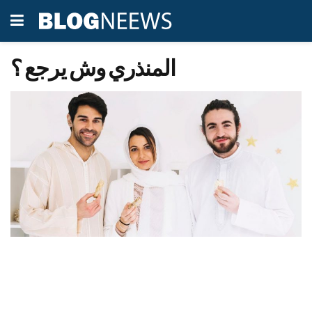
المنذري وش يرجع ؟