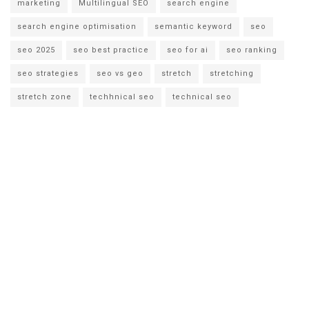
marketing
Multilingual SEO
search engine
search engine optimisation
semantic keyword
seo
seo 2025
seo best practice
seo for ai
seo ranking
seo strategies
seo vs geo
stretch
stretching
stretch zone
techhnical seo
technical seo