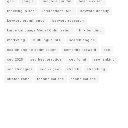
geo
google
Google algorithn
headless seo
indexing in seo
international SEO
keyword density
keyword prominence
keyword research
Large Language Model Optimisation
link building
marketing
Multilingual SEO
search engine
search engine optimisation
semantic keyword
seo
seo 2025
seo best practice
seo for ai
seo ranking
seo strategies
seo vs geo
stretch
stretching
stretch zone
techhnical seo
technical seo