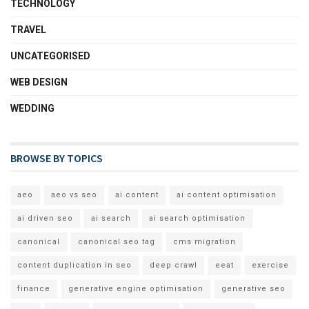
TECHNOLOGY
TRAVEL
UNCATEGORISED
WEB DESIGN
WEDDING
BROWSE BY TOPICS
aeo
aeo vs seo
ai content
ai content optimisation
ai driven seo
ai search
ai search optimisation
canonical
canonical seo tag
cms migration
content duplication in seo
deep crawl
eeat
exercise
finance
generative engine optimisation
generative seo